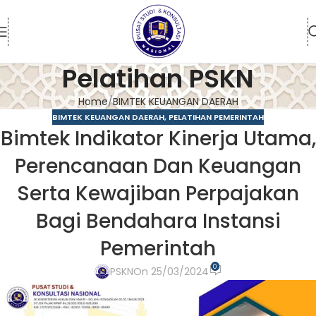
Pelatihan PSKN
Home
BIMTEK KEUANGAN DAERAH
BIMTEK KEUANGAN DAERAH
,
PELATIHAN PEMERINTAH
Bimtek Indikator Kinerja Utama,
Perencanaan Dan Keuangan
Serta Kewajiban Perpajakan
Bagi Bendahara Instansi
Pemerintah
0
PSKN
On 25/03/2024