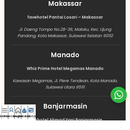
Makassar
favehotel Pantai Losari – Makassar
Jl. Daeng Tompo No.28-36, Maloku, Kec. Ujung
Pandang, Kota Makassar, Sulawesi Selatan 90112
Manado
Whiz Prime Hotel Megamas Manado
Kawasan Megamas, Jl. Piere Tendean, Kota Manado,
Sulawesi Utara 95111
Banjarmasin
Menu
Tentang
Home
Bimtek
Kontak
favehotel Ahmad Yani Banjarmasin